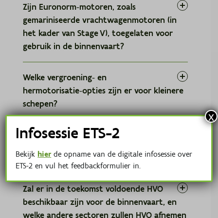
Zijn Euronorm‑motoren, zoals
inclusief het motorblok, in aanmerking komen
voor vervanging in het kader van onderhoud of
gemariniseerde vrachtwagenmotoren (in
reparatie. Er is één belangrijke grens: zodra de
het kader van Stage V), toegelaten voor
volledige motor vervangen wordt, is er sprake
gebruik in de binnenvaart?
van een ruilmotor, en dan moet de installatie
voldoen aan de eisen voor een nieuwe motor —
Welke vergroening‑ en
dus Stage V.
hermotorisatie‑opties zijn er voor kleinere
schepen?
x
De mogelijkheden voor vergroening hangen sterk
Infosessie ETS-2
af van het type klein schip. Vandaag wordt
vooral gekeken naar gemariniseerde
Bekijk
hier
de opname van de digitale infosessie over
vrachtwagenmotoren, eventueel gecombineerd
HVO
ETS-2 en vul het feedbackformulier in.
met elektrische aandrijving als
no‑regret
investering.
Zal er in de toekomst voldoende HVO
Toch is de rentabiliteit vaak een uitdaging. De
beschikbaar zijn voor de binnenvaart, en
vloot van kleine schepen veroudert snel, er
welke andere sectoren zullen HVO afnemen