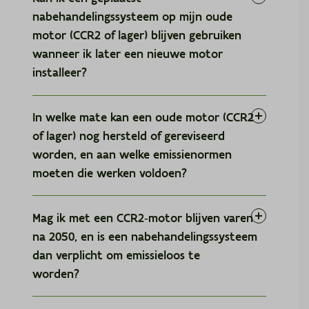
voor de samenleving, maar vaak ook interessant om j
nabehandelingssysteem op mijn oude
kosten te verlagen en je concurrentiepositie te verhog
c.verhamme@itb-info.be
motor (CCR2 of lager) blijven gebruiken
wanneer ik later een nieuwe motor
Sylvie De Craecker voor Financiële oplossingen
installeer?
sylvie.decraecker@vlaamsewaterweg.be
Maxim Van den Bossche, Mathieu Coussens & Christop
In welke mate kan een oude motor (CCR2
Bruglemans voor Beleid
of lager) nog hersteld of gereviseerd
maxim.vandenbossche@mow.vlaanderen.be
worden, en aan welke emissienormen
mathieu.coussens@mow.vlaanderen.be
moeten die werken voldoen?
Christophe.Bruglemans@vlaamsewaterweg.be
Revisies en herstellingen van een CCR2‑motor (of
Mag ik met een CCR2‑motor blijven varen
lager) blijven altijd mogelijk. De regelgeving
Marjan Beelen & Philippe Govers voor Implementatie
na 2050, en is een nabehandelingssysteem
bepaalt wel dat vanaf 2020, wanneer een motor
marjan@citbo.com
volledig vervangen wordt, de nieuwe motor
dan verplicht om emissieloos te
philippe.govers@koepelbinnenvaartvlaandere
Stage V‑conform moet zijn.
worden?
Voor herstellingen geldt dat alle onderdelen,