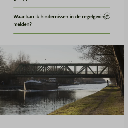
Oplossingen om de financiering van
Waar kan ik hindernissen in de regelgeving
vergroening voor de hele sector mogelijk te
melden?
maken
Steunmaatregelen voor de
Meldpunt hindernissen
vergroeningsinvesteringen van
binnenvaartondernemers of leveranciers van
groene technologie
Wijzigingen in de werking van verladers,
havens… die motiverend kunnen werken
voor andere actoren om te vergroenen