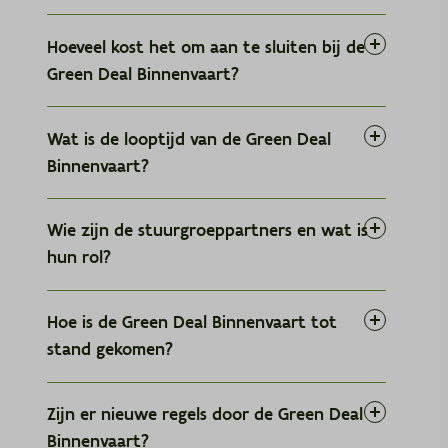
koepelorganisaties
De implementatie van een labelsysteem om
Financiële instellingen
: voornamelijk banken
Hoeveel kost het om aan te sluiten bij de
groene initiatieven te promoten.
die kredietdossiers voor
Green Deal Binnenvaart?
binnenvaartondernemers uitschrijven
Havens
: zowel zee- als binnenhavens die via
hun reglementen en faciliteiten invloed
Wat is de looptijd van de Green Deal
hebben op de werking van
Binnenvaart?
binnenvaartondernemers
implementatie
Overheidsactoren
: zowel lokale besturen,
Vlaamse -, Waalse -, Federale overheid als
Wie zijn de stuurgroeppartners en wat is
Europese platformen
hun rol?
Toeleveranciers
: zowel producenten als
verdelers van motoren,
Hoe is de Green Deal Binnenvaart tot
nabehandelingssystemen, alternatieve
brandstoffen en infrastructuur om deze te
stand gekomen?
bunkeren
Verladers
: zowel rechtstreekse verladers B2B
Zijn er nieuwe regels door de Green Deal
en B2C, expediteurs, bevrachters, barge
operatoren als koepelorganisaties
Binnenvaart?