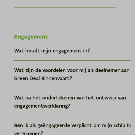
Engagement
Wat houdt mijn engagement in?
Wat zijn de voordelen voor mij als deelnemer aan d
Green Deal Binnenvaart?
Wat na het ondertekenen van het ontwerp van
engagementsverklaring?
Een lerend netwerk
je wisselt kennis, ervaringen en nu
conceptnota
info uit met andere bedrijven en organisaties uit je sec
en inspireert elkaar op het vlak van duurzaam
Ben ik als geëngageerde verplicht om mijn schip te
ondernemen;
vergroenen?