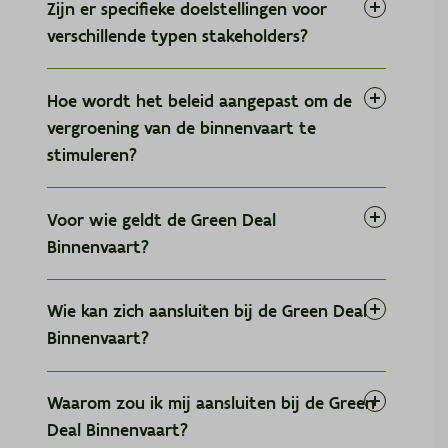
Zijn er specifieke doelstellingen voor
verschillende typen stakeholders?
Hoe wordt het beleid aangepast om de
vergroening van de binnenvaart te
deze pagina
stimuleren?
Voor wie geldt de Green Deal
Financiële oplossingen
Binnenvaart?
Wie kan zich aansluiten bij de Green Deal
Binnenvaart?
Het ontwikkelen van een duidelijke visie op
vergroening die alle betrokkenen richting
Binnenvaartondernemers
: zowel
geeft en bedrijfszekerheid biedt.
Waarom zou ik mij aansluiten bij de Green
binnenvaartondernemers met één of enkele
Het optimaliseren van wetgeving om
Deal Binnenvaart?
schepen, met meer dan 3 schepen als
beleidskader
vergroening te stimuleren.