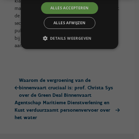
klaar of op grote schaal beschikbaar zijn in de
markt. PIO gaat daarbij geen enkele uitdaging uit
ALLES ACCEPTEREN
de weg en staat open voor alle thema’s en
sectoren. Concreet biedt het PIO-team de
ALLES AFWIJZEN
publieke sectororganisatie begeleiding en advies
bij de aanbesteding en cofinanciert het PIO de
DETAILS WEERGEVEN
aankoop tot 50%.
Waarom de vergroening van de
binnenvaart cruciaal is: prof. Christa Sys
over de Green Deal Binnenvaart
Agentschap Maritieme Dienstverlening en
Kust verduurzaamt personenvervoer over
het water