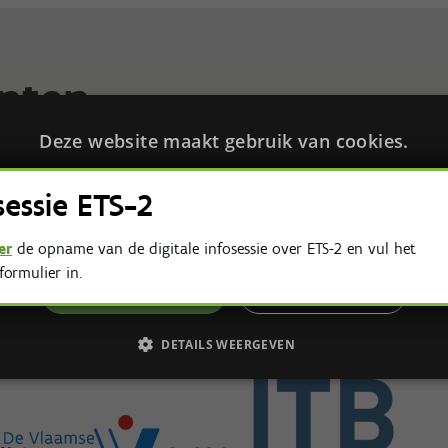
nten
Deze website maakt gebruik van cookies.
site gebruikt cookies om uw gebruikerservaring te verbeteren. Door onze w
n, stemt u in met alle cookies in overeenstemming met ons Cookiebeleid.
Lee
sessie ETS-2
IKT NOODZAKELIJK
PRESTATIE
TARGETING
FUNC
er
de opname van de digitale infosessie over ETS-2 en vul het
formulier in.
ALLES ACCEPTEREN
ALLES AFWIJZEN
DETAILS WEERGEVEN