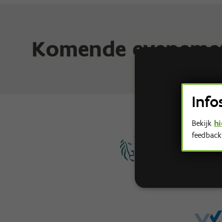
Komende eveneme
Deze web
gebruike
Info
STR
Bekijk
hi
feedback