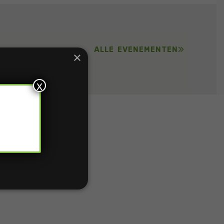
ALLE EVENEMENTEN
×
x
ebsite te
s verder
TIONEEL