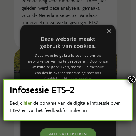
voor de Belgische binnenvaart. Twee jaar
geleden werd deze analyse al gemaakt
voor de Nederlandse sector. Vandaag
onderzoeken we welke gevolgen ETS2
×
specifiek voor de Belgische binnenvaart
kan hebben.
Deze website maakt
gebruik van cookies.
Deze website gebruikt cookies om uw
gebruikerservaring te verbeteren. Door onze
website te gebruiken, stemt u in met alle
cookies in overeenstemming met ons
x
Cookiebeleid.
Lees verder
Infosessie ETS-2
STRIKT NOODZAKELIJK
Bekijk
hier
de opname van de digitale infosessie over
PRESTATIE
TARGETING
ETS-2 en vul het feedbackformulier in.
FUNCTIONEEL
08 juni 2026
ALLES ACCEPTEREN