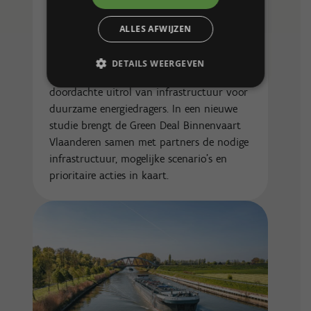
Studie
Bunkerinfrastructuur
ALLES AFWIJZEN
De transitie naar een klimaatneutrale
binnenvaart vraagt niet alleen nieuwe
DETAILS WEERGEVEN
schepen en technologieën, maar ook een
doordachte uitrol van infrastructuur voor
duurzame energiedragers. In een nieuwe
studie brengt de Green Deal Binnenvaart
Vlaanderen samen met partners de nodige
infrastructuur, mogelijke scenario’s en
prioritaire acties in kaart.