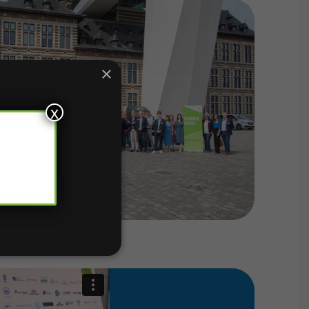
×
x
ebsite te
s verder
TIONEEL