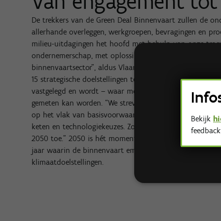
Van engagement tot 
De trekkers van de Green Deal Binnenvaart zullen de on
allerhande overleggen, werkgroepen, bevragingen en pro
milieu-uitdagingen het hoofd met behulp van onze troeven
ondernemerschap, met oplossingen die mee worden aange
binnenvaartsector”, aldus Vlaams Minister van Mobilite
15 strategische doelstellingen te monitoren, worden per
Deze web
vastgelegd en wordt – waar mogelijk – een nulmeting ui
gebruike
Info
gemeten kan worden. “W
e streven naar resultaten tegen
STR
op het vlak van basisvoorwaarden voor vergroening qua f
Bekijk
hi
keten en technologiekeuzes. Zo kunnen we de weg plave
feedback
2050 toe.” 2050 is hét moment waarop de effectieve verg
jaar waarin de binnenvaart emissieneutraal zou moeten
klimaatdoelstellingen.