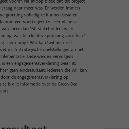
ject vooraf. Na afloop bleek dat dit project
ke vraag naar meer was. Er werden immers
vergroening volledig te kunnen bevaren.
daarom een voortraject tot een Vlaamse
e van meer dan 150 stakeholders werd
emming: wat betekent vergroening voor hen?
g is er nodig? Wat kan/wil men zelf
et in 15 strategische doelstellingen op het
 implementatie. Deze werden vervolgens
at is een engagementsverklaring waar 85
ter geen eindresultaat. Iedereen die wil, kan
rt door de engagementsverklaring op
te is alle informatie over de Green Deal
aars.