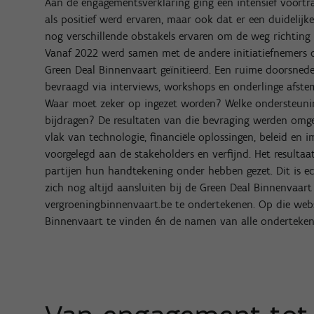
Aan de engagementsverklaring ging een intensief voortra
als positief werd ervaren, maar ook dat er een duidelij
nog verschillende obstakels ervaren om de weg richting 
Vanaf 2022 werd samen met de andere initiatiefnemers 
Green Deal Binnenvaart geïnitieerd. Een ruime doorsned
bevraagd via interviews, workshops en onderlinge afst
Waar moet zeker op ingezet worden? Welke ondersteunin
bijdragen? De resultaten van die bevraging werden omgez
vlak van technologie, financiële oplossingen, beleid en
voorgelegd aan de stakeholders en verfijnd. Het resulta
partijen hun handtekening onder hebben gezet. Dit is ech
zich nog altijd aansluiten bij de Green Deal Binnenvaa
vergroeningbinnenvaart.be te ondertekenen. Op die websi
Binnenvaart te vinden én de namen van alle onderteken